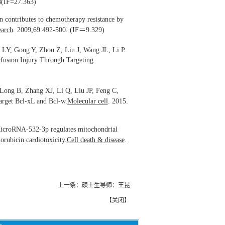
8(IF=27.363)
 contributes to chemotherapy resistance by
earch
. 2009;69:492-500. (IF＝9.329)
 LY, Gong Y, Zhou Z, Liu J, Wang JL, Li P.
usion Injury Through Targeting
 Long B, Zhang XJ, Li Q, Liu JP, Feng C,
arget Bcl-xL and Bcl-w.
Molecular cell
. 2015.
icroRNA-532-3p regulates mitochondrial
orubicin cardiotoxicity.
Cell death & disease
.
上一条：
硕士生导师：王昆
【
关闭
】