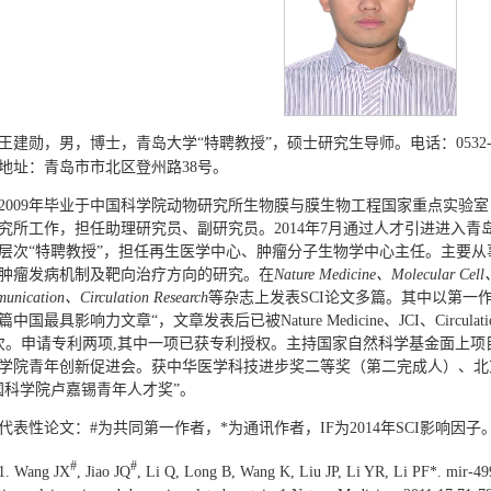
王建勋，男，博士，青岛大学“特聘教授”，硕士研究生导师。电话：0532-82
地址：青岛市市北区登州路38号。
2009年毕业于中国科学院动物研究所生物膜与膜生物工程国家重点实验
究所工作，担任助理研究员、副研究员。2014年7月通过人才引进进入
层次“特聘教授”，担任再生医学中心、肿瘤分子生物学中心主任。主要
肿瘤发病机制及靶向治疗方向的研究。在
Nature Medicine、Molecular Cell
unication、
Circulation Research
等杂志上发表SCI论文多篇。其中以第一作者发表在
中国最具影响力文章“，文章发表后已被Nature Medicine、JCI、Circulation、
0次。申请专利两项,其中一项已获专利授权。主持国家自然科学基金面上项
学院青年创新促进会。获中华医学科技进步奖二等奖（第二完成人）、北
国科学院卢嘉锡青年人才奖”。
代表性论文：#为共同第一作者，*为通讯作者，IF为2014年SCI影响因子
#
#
1. Wang JX
, Jiao JQ
, Li Q, Long B, Wang K, Liu JP, Li YR, Li PF*. mir-49