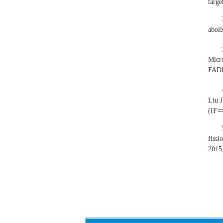
targe
aboli
Micr
FAD
Liu J
(IF＝
fissi
2015