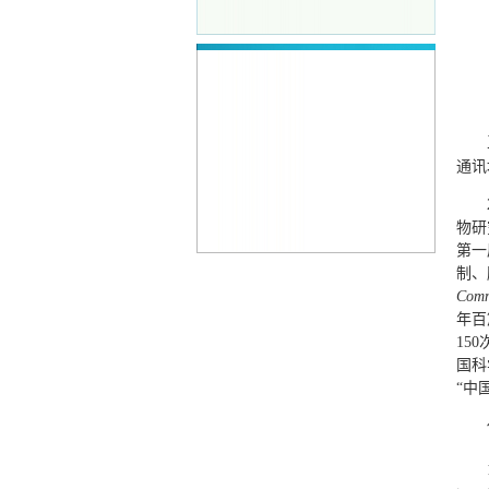
通讯
物研
第一
制、
Comm
年百篇
15
国科
“中