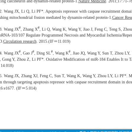
ting calcineurin and dynamin-related protein-1.
Nature Medicine
. 2011;17:71-7
2. Wang JX, Li Q, Li PF*. Apoptosis repressor with caspase recruitment domain
shing mitochondrial fission mediated by dynamin-related protein-1.
Cancer Res
#
#
3. Wang JX
, Zhang X
, Li Q, Wang K, Wang Y, Jiao J, Feng C, Teng S, Zhou
oRNA-103/107 Regulate Programmed Necrosis and Myocardial Ischemia/Reperf
D.
Circulation research
. 2015.(IF＝11.019)
#
#
#
#
4. Wang JX
, Gao J
, Ding SL
, Wang K
, Jiao JQ, Wang Y, Sun T, Zhou LY,
, Gong Y, Zhou Z, Li PF*. Oxidative Modification of miR-184 Enables It to T
14.018)
5. Wang JX, Zhang XJ, Feng C, Sun T, Wang K, Wang Y, Zhou LY, Li PF*. M
on through targeting apoptosis repressor with caspase recruitment domain in dox
;6:e1677. (IF＝5.014)