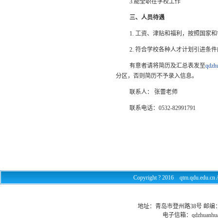
3.能全职在学校工作
三、人员待遇
1. 工资、津贴和福利，按照国家
2. 符合学校各种人才计划引进条
有意者请将简历及汇总表发至
qdzh
分区，否则简历不予录入信息。
联系人： 张蕾老师
联系电话：0532-82991791
Copyright ? 2016 qtm.qdu.e
地址：青岛市登州路38号 邮编：26602
电子信箱：
qdzhuanhu